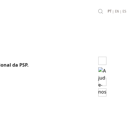
|
|
PT
EN
ES
onal da PSP.