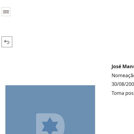
José Man
Nomeação
30/08/20
Toma poss