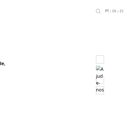
|
|
PT
EN
ES
de,