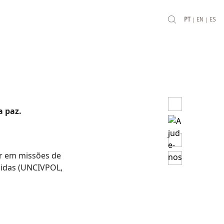
|
|
PT
EN
ES
a paz.
ar em missões de
nidas (UNCIVPOL,