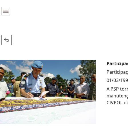
Particip
Participa
01/03/19
A PSP tor
manutençã
CIVPOL o