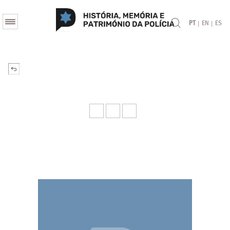
|
|
PT
EN
ES