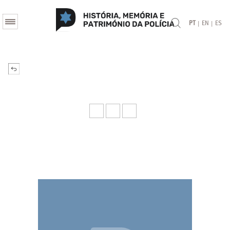
|
|
PT
EN
ES