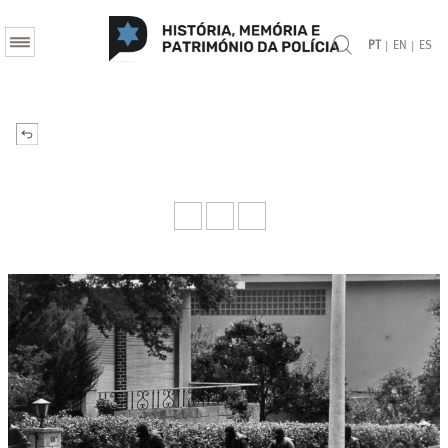
|
|
PT
EN
ES