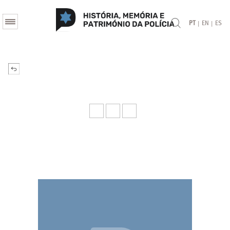
|
|
PT
EN
ES