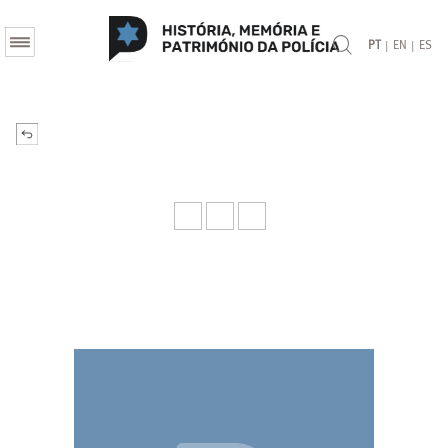
|
|
PT
EN
ES