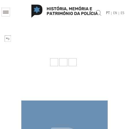
|
|
PT
EN
ES