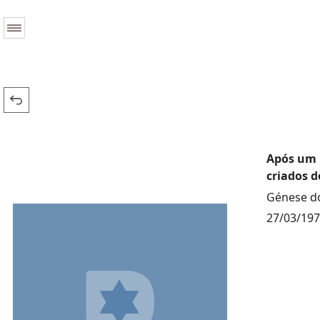
Após um p
criados d
Génese do
27/03/19