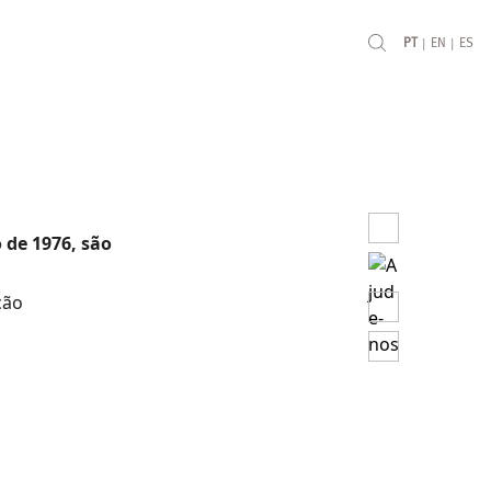
|
|
PT
EN
ES
 de 1976, são
ção