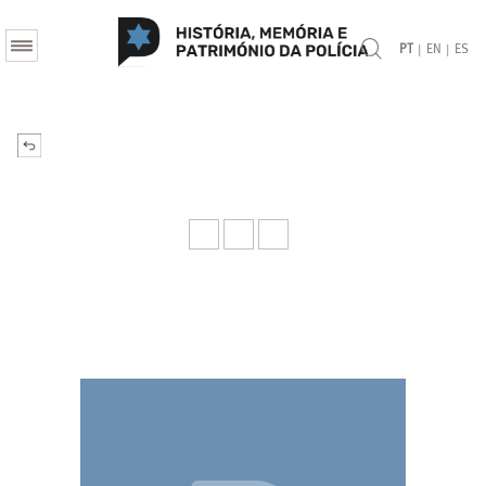
|
|
PT
EN
ES