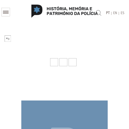
|
|
PT
EN
ES