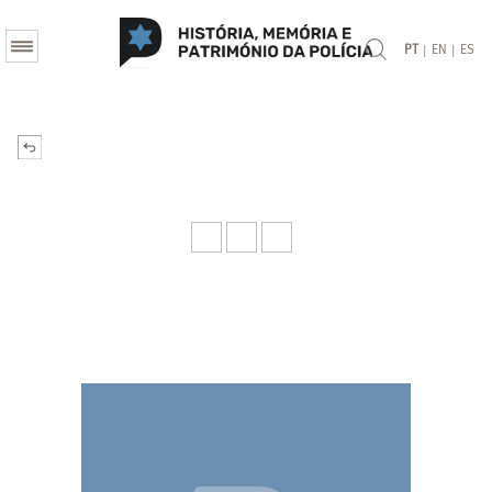
|
|
PT
EN
ES