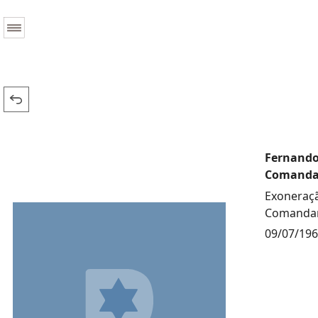
Fernando
Comandan
Exoneraçã
Comandan
09/07/19