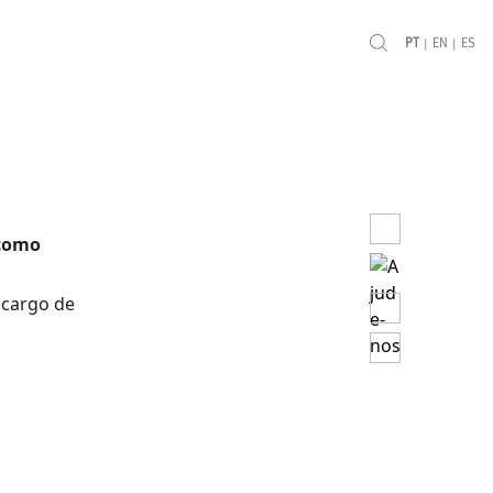
|
|
PT
EN
ES
 como
 cargo de