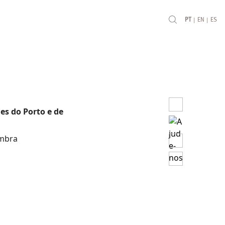
|
|
PT
EN
ES
es do Porto e de
imbra