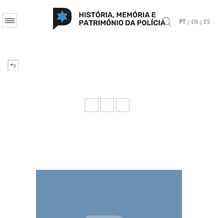
|
|
PT
EN
ES