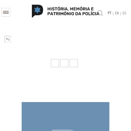
|
|
PT
EN
ES