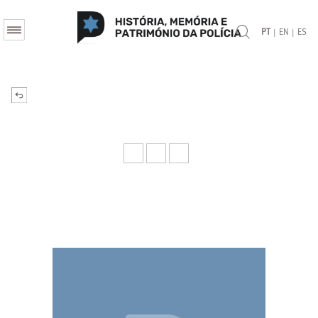
|
|
PT
EN
ES