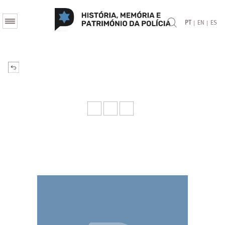
|
|
PT
EN
ES