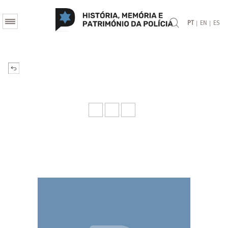
|
|
PT
EN
ES