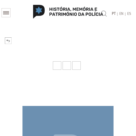
|
|
PT
EN
ES