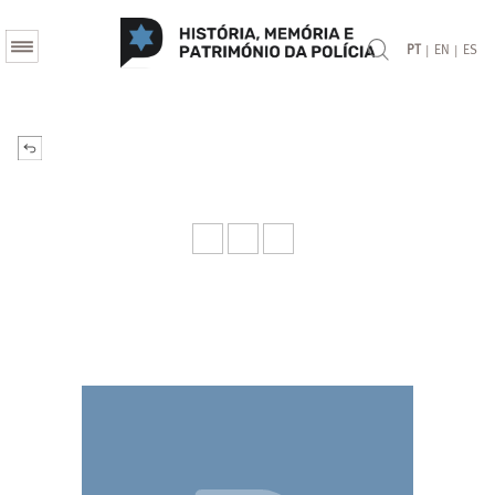
|
|
PT
EN
ES