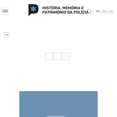
|
|
PT
EN
ES