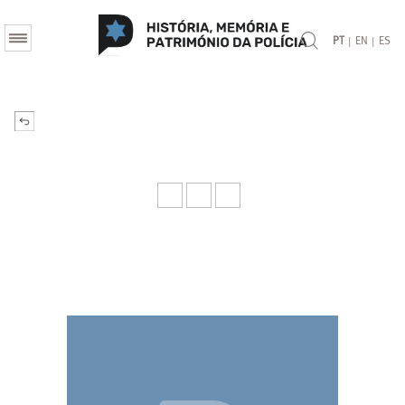
|
|
PT
EN
ES