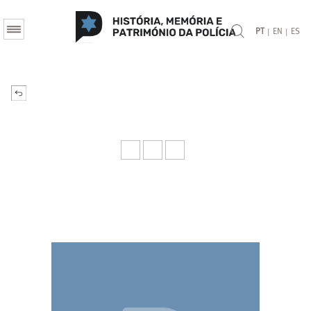
|
|
PT
EN
ES