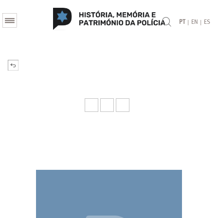
|
|
PT
EN
ES