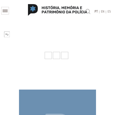
|
|
PT
EN
ES