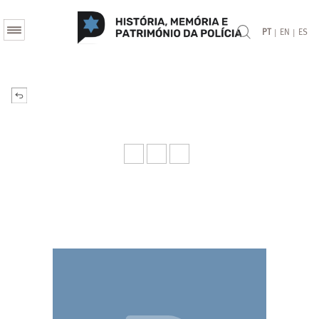
|
|
PT
EN
ES