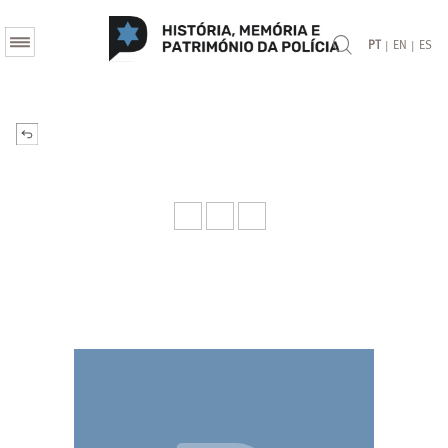
|
|
PT
EN
ES