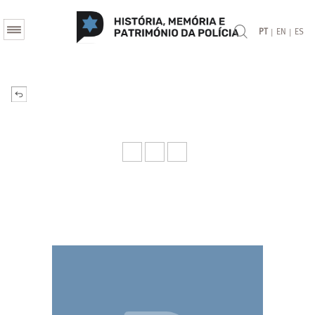
|
|
PT
EN
ES