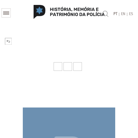
|
|
PT
EN
ES