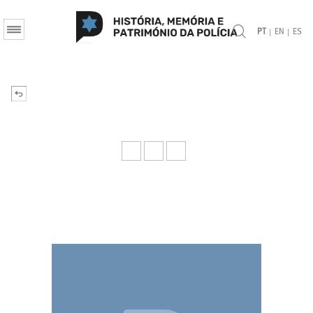
|
|
PT
EN
ES