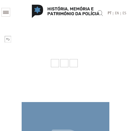
|
|
PT
EN
ES