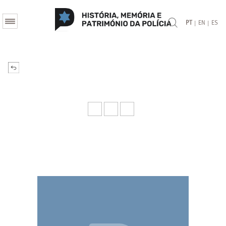
|
|
PT
EN
ES