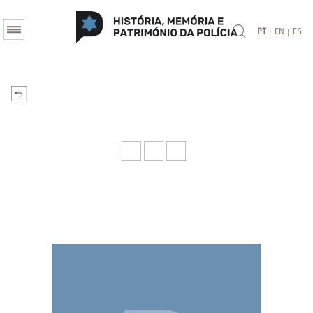
|
|
PT
EN
ES