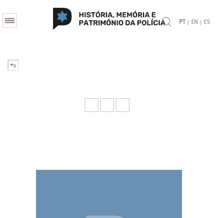
|
|
PT
EN
ES