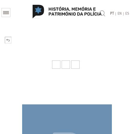
|
|
PT
EN
ES