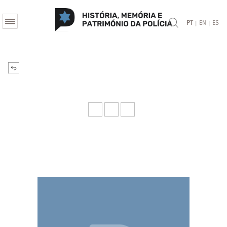
|
|
PT
EN
ES