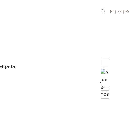
|
|
PT
EN
ES
elgada.