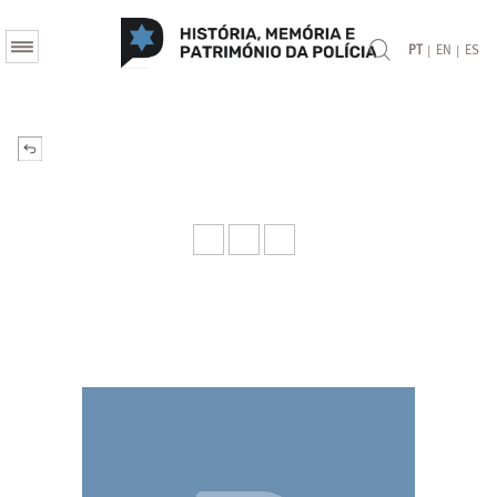
|
|
PT
EN
ES