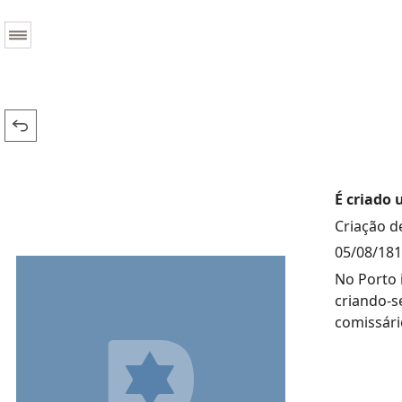
É criado 
Criação d
05/08/18
No Porto 
criando-s
comissári