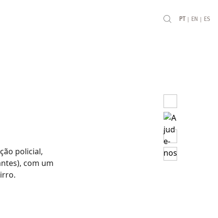
|
|
PT
EN
ES
ão policial,
tantes), com um
irro.