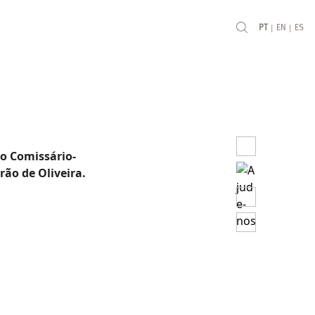
|
|
PT
EN
ES
o Comissário-
rão de Oliveira.