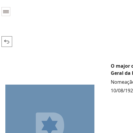
O major d
Geral da 
Nomeação 
10/08/19