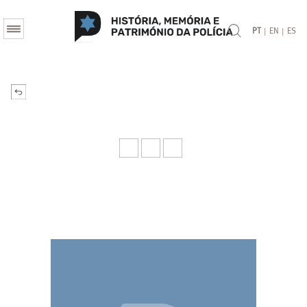
|
|
PT
EN
ES