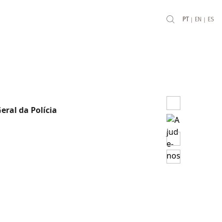
|
|
PT
EN
ES
eral da Polícia