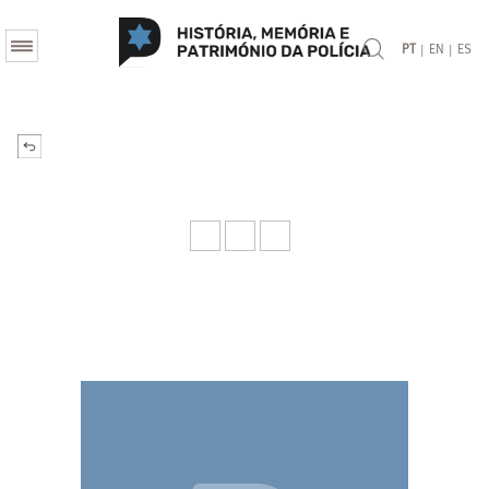
|
|
PT
EN
ES