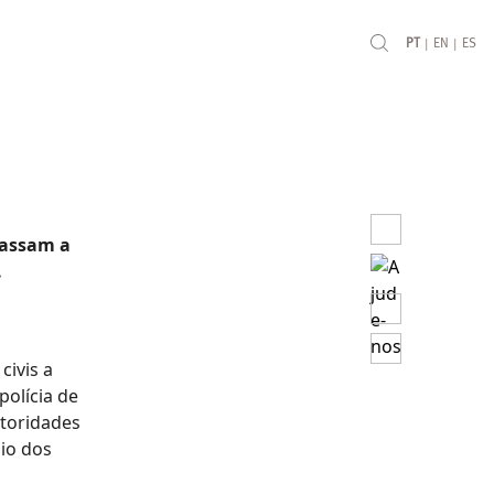
|
|
PT
EN
ES
passam a
.
civis a
polícia de
toridades
dio dos