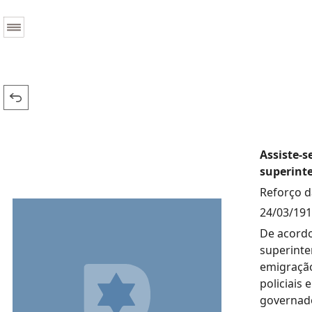
Assiste-s
superinte
Reforço d
24/03/19
De acordo
superinte
emigração
policiais
governado