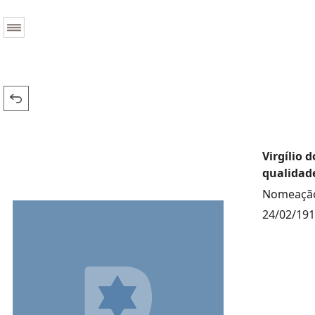
Virgílio 
qualidade
Nomeação 
24/02/19