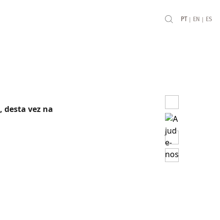
|
|
PT
EN
ES
, desta vez na