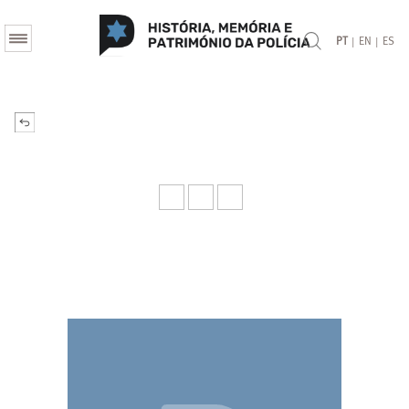
|
|
PT
EN
ES