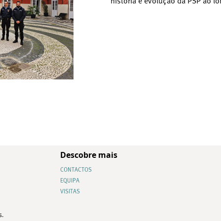
história e evolução da PSP ao l
Descobre mais
CONTACTOS
EQUIPA
VISITAS
s.