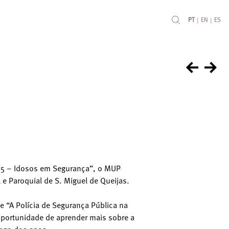
|
|
PT
EN
ES
65 – Idosos em Segurança”, o MUP
l e Paroquial de S. Miguel de Queijas.
 “A Polícia de Segurança Pública na
 oportunidade de aprender mais sobre a