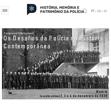
|
|
PT
EN
ES